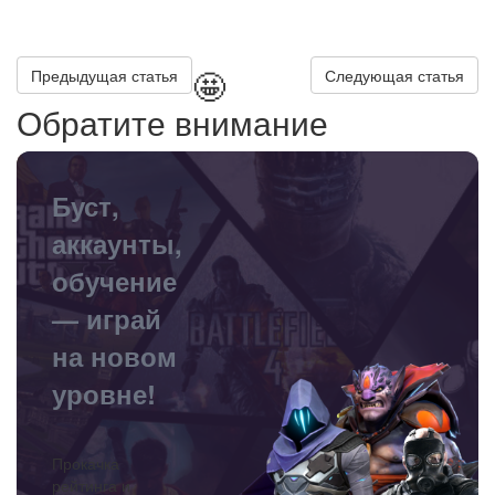
🤩
Предыдущая статья
Следующая статья
Обратите внимание
Буст,
аккаунты,
обучение
— играй
на новом
уровне!
Прокачка
рейтинга и