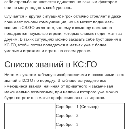
себе стрельба не является единственно важным фактором,
они не могут поднять свой уровень.
Случается и другая ситуация: игрок отлично стреляет и даже
понимает основы коммуникации, но не может поднимать
звания в CS:GO из-за того, что ему в команду постоянно
попадаются неумелые игроки, которые сливают один матч за
другим. В таких ситуациях можно заказать себе буст звания в
КС:ГО, чтобы потом попадаться в матчах уже с более
умелыми игроками и играть на своем уровне.
Список званий в КС:ГО
Ниже мы укажем таблицу с изображениями и названиями всех
званий в КС:ГО по порядку. В таблице вы увидите все
имеющиеся звания, начиная от приватного и заканчивая
максимально возможным, при наличии которого уже можно
будет встретить в матче профессиональных игроков.
Серебро - 1 (Сильвер)
Серебро - 2
Серебро - 3