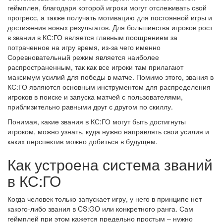
геймплея, благодаря которой игроки могут отслеживать свой
прогресс, а также получать мотивацию для постоянной игры и
достижения новых результатов. Для большинства игроков рост
в звании в КС:ГО является главным поощрением за
потраченное на игру время, из-за чего именно
Соревновательный режим является наиболее
распространенным, так как все игроки там прилагают
максимум усилий для победы в матче. Помимо этого, звания в
КС:ГО являются основным инструментом для распределения
игроков в поиске и запуска матчей с пользователями,
приблизительно равными друг с другом по скиллу.
Понимая, какие звания в КС:ГО могут быть достигнуты
игроком, можно узнать, куда нужно направлять свои усилия и
каких перспектив можно добиться в будущем.
Как устроена система званий
в КС:ГО
Когда человек только запускает игру, у него в принципе нет
какого-либо звания в CS:GO или конкретного ранга. Сам
геймплей при этом кажется предельно простым – нужно