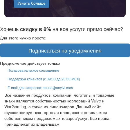
Узнать больше
Хочешь
на все услуги прямо сейчас?
скидку в 8%
Для этого нужно просто:
Подписаться на уведомления
Предложение действует только
Пользовательское соглашение
Поддержка клиентов (с 09:00 до 20:00 МСК)
E-mail для запросов: abuse@anylvl.com
Все названия продуктов, компаний, логотипы и товарные
знаки являются собственностью корпораций Valve и
WarGaming, а также их лицензиаров. Данный сайт
функционирует как торговая площадка и не является
собственником продаваемых товаров/услуг. Все права
принадлежат их владельцам.