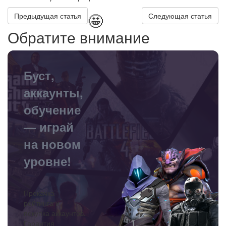
🤩
Предыдущая статья
Следующая статья
Обратите внимание
Буст,
аккаунты,
обучение
— играй
на новом
уровне!
Прокачка
рейтинга и
покупка аккаунтов.
Гарантия