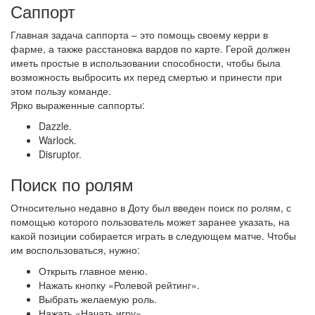
Саппорт
Главная задача саппорта – это помощь своему керри в
фарме, а также расстановка вардов по карте. Герой должен
иметь простые в использовании способности, чтобы была
возможность выбросить их перед смертью и принести при
этом пользу команде.
Ярко выраженные саппорты:
Dazzle.
Warlock.
Disruptor.
Поиск по ролям
Относительно недавно в Доту был введен поиск по ролям, с
помощью которого пользователь может заранее указать, на
какой позиции собирается играть в следующем матче. Чтобы
им воспользоваться, нужно:
Открыть главное меню.
Нажать кнопку «Ролевой рейтинг».
Выбрать желаемую роль.
Нажать «Начать игру».