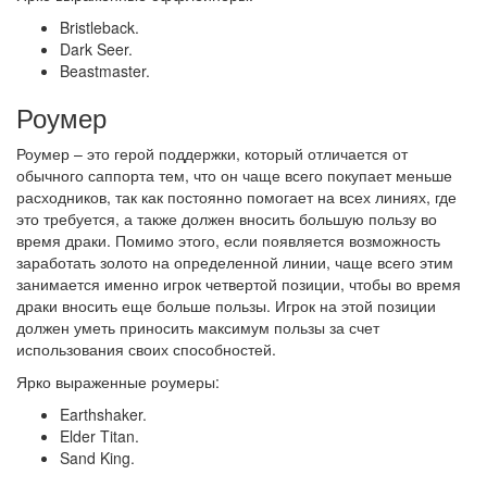
Bristleback.
Dark Seer.
Beastmaster.
Роумер
Роумер – это герой поддержки, который отличается от
обычного саппорта тем, что он чаще всего покупает меньше
расходников, так как постоянно помогает на всех линиях, где
это требуется, а также должен вносить большую пользу во
время драки. Помимо этого, если появляется возможность
заработать золото на определенной линии, чаще всего этим
занимается именно игрок четвертой позиции, чтобы во время
драки вносить еще больше пользы. Игрок на этой позиции
должен уметь приносить максимум пользы за счет
использования своих способностей.
Ярко выраженные роумеры:
Earthshaker.
Elder Titan.
Sand King.