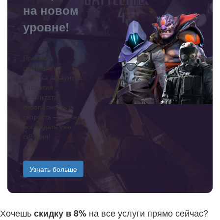
на новом
уровне!
Прокачка
рейтинга и
покупка аккаунтов.
Гарантия
результата,
безопасность и
скорость — начни
побеждать уже
сегодня!
Узнать больше
Хочешь
на все услуги прямо сейчас?
скидку в 8%