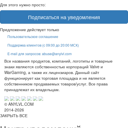
Для этого нужно просто:
Подписаться на уведомления
Предложение действует только
Пользовательское соглашение
Поддержка клиентов (с 09:00 до 20:00 МСК)
E-mail для запросов: abuse@anylvl.com
Все названия продуктов, компаний, логотипы и товарные
знаки являются собственностью корпораций Valve и
WarGaming, а также их лицензиаров. Данный сайт
функционирует как торговая площадка и не является
собственником продаваемых товаров/услуг. Все права
принадлежат их владельцам.
© ANYLVL.COM
2014-2026
ЗАКРЫТЬ ВСЕ