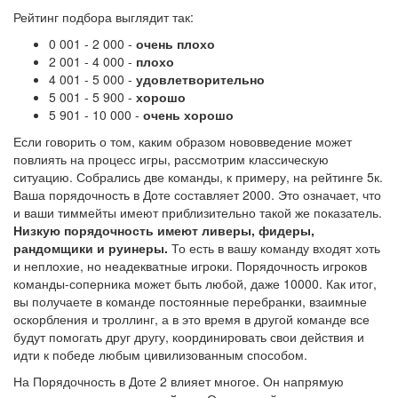
Рейтинг подбора выглядит так:
0 001 - 2 000 -
очень плохо
2 001 - 4 000 -
плохо
4 001 - 5 000 -
удовлетворительно
5 001 - 5 900 -
хорошо
5 901 - 10 000 -
очень хорошо
Если говорить о том, каким образом нововведение может
повлиять на процесс игры, рассмотрим классическую
ситуацию. Собрались две команды, к примеру, на рейтинге 5к.
Ваша порядочность в Доте составляет 2000. Это означает, что
и ваши тиммейты имеют приблизительно такой же показатель.
Низкую порядочность имеют ливеры, фидеры,
рандомщики и руинеры.
То есть в вашу команду входят хоть
и неплохие, но неадекватные игроки. Порядочность игроков
команды-соперника может быть любой, даже 10000. Как итог,
вы получаете в команде постоянные перебранки, взаимные
оскорбления и троллинг, а в это время в другой команде все
будут помогать друг другу, координировать свои действия и
идти к победе любым цивилизованным способом.
На Порядочность в Доте 2 влияет многое. Он напрямую