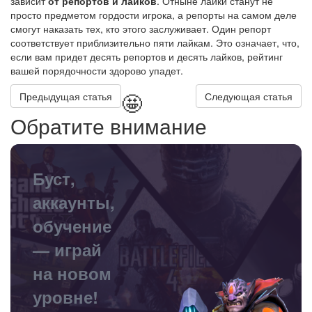
зависит
от репортов и лайков
. Отныне лайки станут не
просто предметом гордости игрока, а репорты на самом деле
смогут наказать тех, кто этого заслуживает. Один репорт
соответствует приблизительно пяти лайкам. Это означает, что,
если вам придет десять репортов и десять лайков, рейтинг
вашей порядочности здорово упадет.
🤩
Предыдущая статья
Следующая статья
Обратите внимание
Буст,
аккаунты,
обучение
— играй
на новом
уровне!