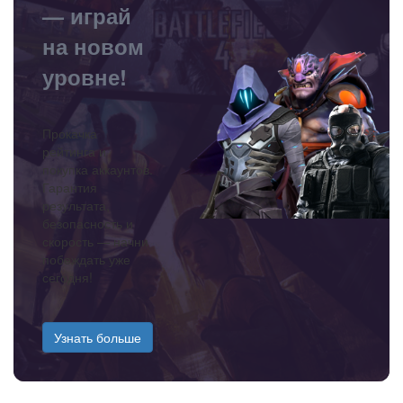
— играй
на новом
уровне!
Прокачка
рейтинга и
покупка аккаунтов.
Гарантия
результата,
безопасность и
скорость — начни
побеждать уже
сегодня!
Узнать больше