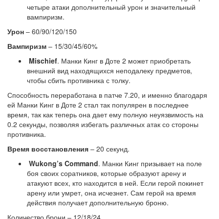
четыре атаки дополнительный урон и значительный
вампиризм.
Урон
– 60/90/120/150
Вампиризм
– 15/30/45/60%
Mischief
. Манки Кинг в Доте 2 может приобретать
внешний вид находящихся неподалеку предметов,
чтобы сбить противника с толку.
Способность переработана в патче 7.20, и именно благодаря
ей Манки Кинг в Доте 2 стал так популярен в последнее
время, так как теперь она дает ему полную неуязвимость на
0.2 секунды, позволяя избегать различных атак со стороны
противника.
Время восстановления
– 20 секунд.
Wukong’s Command
. Манки Кинг призывает на поле
боя своих соратников, которые образуют арену и
атакуют всех, кто находится в ней. Если герой покинет
арену или умрет, она исчезнет. Сам герой на время
действия получает дополнительную броню.
Количество брони – 12/18/24