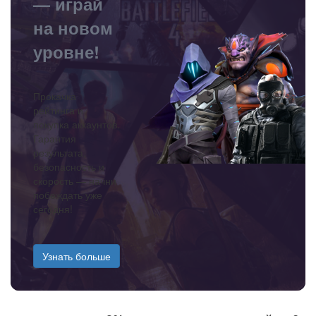
— играй
на новом
уровне!
Прокачка
рейтинга и
покупка аккаунтов.
Гарантия
результата,
безопасность и
скорость — начни
побеждать уже
сегодня!
Узнать больше