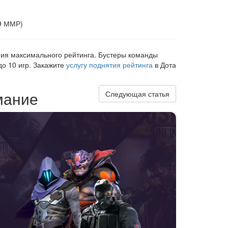
29 ММР)
ния максимального рейтинга. Бустеры команды
до 10 игр. Закажите
услугу поднятия рейтинга
в Дота
мание
Следующая статья