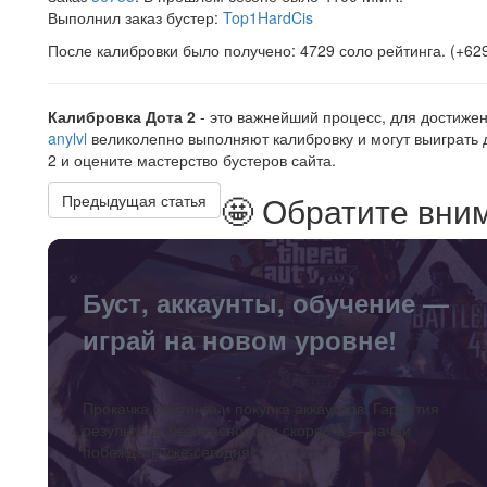
Выполнил заказ бустер:
Top1HardCis
После калибровки было получено: 4729 соло рейтинга. (+6
Калибровка Дота 2
- это важнейший процесс, для достиже
anylvl
великолепно выполняют калибровку и могут выиграть 
2 и оцените мастерство бустеров сайта.
🤩 Обратите вни
Предыдущая статья
Буст, аккаунты, обучение —
играй на новом уровне!
Прокачка рейтинга и покупка аккаунтов. Гарантия
результата, безопасность и скорость — начни
побеждать уже сегодня!