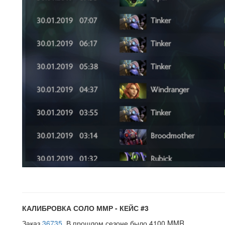
КАЛИБРОВКА СОЛО ММР - КЕЙС #3
Заказ
36735
. В прошлом сезоне было 4100 MMR.