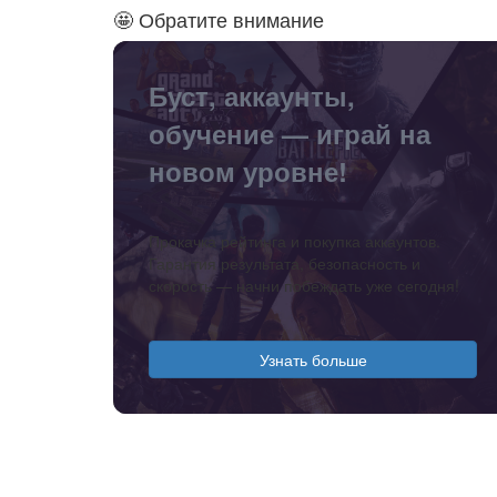
🤩 Обратите внимание
Буст, аккаунты,
обучение — играй на
новом уровне!
Прокачка рейтинга и покупка аккаунтов.
Гарантия результата, безопасность и
скорость — начни побеждать уже сегодня!
Узнать больше