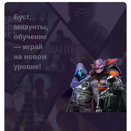
Буст,
аккаунты,
обучение
— играй
на новом
уровне!
Прокачка
рейтинга и
покупка аккаунтов.
Гарантия
результата,
безопасность и
скорость — начни
побеждать уже