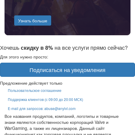
сегодня!
Узнать больше
Хочешь
на все услуги прямо сейчас?
скидку в 8%
Для этого нужно просто:
Подписаться на уведомления
Предложение действует только
Пользовательское соглашение
Поддержка клиентов (с 09:00 до 20:00 МСК)
E-mail для запросов: abuse@anylvl.com
Все названия продуктов, компаний, логотипы и товарные
знаки являются собственностью корпораций Valve и
WarGaming, а также их лицензиаров. Данный сайт
функционирует как торговая площадка и не является