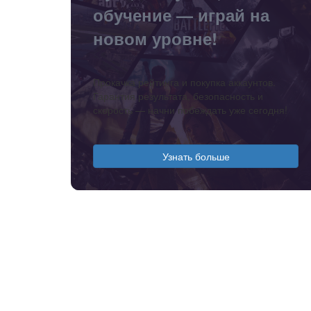
обучение — играй на
новом уровне!
Прокачка рейтинга и покупка аккаунтов.
Гарантия результата, безопасность и
скорость — начни побеждать уже сегодня!
Узнать больше