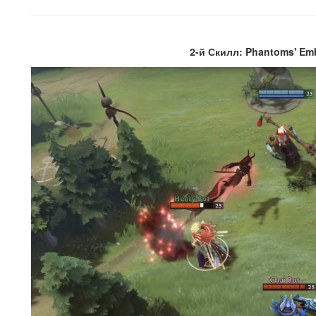
2-й Скилл: Phantoms' Em