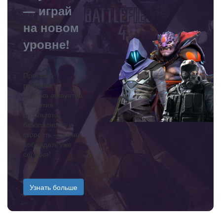
— играй
на новом
уровне!
Прокачка
рейтинга и
покупка аккаунтов.
Гарантия
результата,
безопасность и
скорость — начни
побеждать уже
сегодня!
Узнать больше