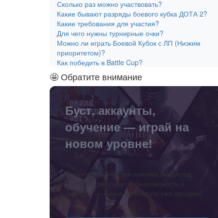
Сколько раз можно участвовать?
Какие бывают разряды боевого кубка ДОТА 2?
Какие требования для участия?
Для чего нужны турнирные очки?
Можно ли играть Боевой Кубок с ЛП (Низким
приоритетом)?
Как победить в Battle Cup?
🤩 Обратите внимание
Буст, аккаунты,
обучение — играй на
новом уровне!
Прокачка рейтинга и покупка аккаунтов.
Гарантия результата, безопасность и
скорость — начни побеждать уже сегодня!