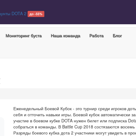
аунты DOTA 2
до -55%
Мониторинг буста
Наша команда
Работа
Блог
2
Еженедельный Боевой Кубок - это турнир среди игроков д
себя и отточить навыки игры. Боевой кубок автоматически за
участие в боевом кубке DOTA нужен билет или подписка Dot
собраться в команды. В Battle Cup 2018 состязаются восемь
Разряды боевого кубка дота 2 участники могут увидеть в пр