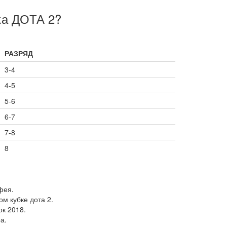
ка ДОТА 2?
РАЗРЯД
3-4
4-5
5-6
6-7
7-8
8
фея.
ом кубке дота 2.
ок 2018.
а.