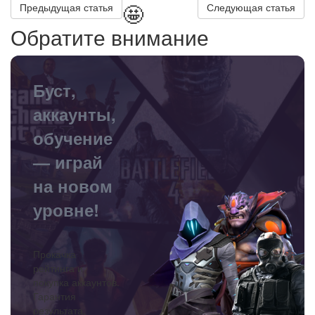
🤩
Предыдущая статья
Следующая статья
Обратите внимание
Буст,
аккаунты,
обучение
— играй
на новом
уровне!
Прокачка
рейтинга и
покупка аккаунтов.
Гарантия
результата,