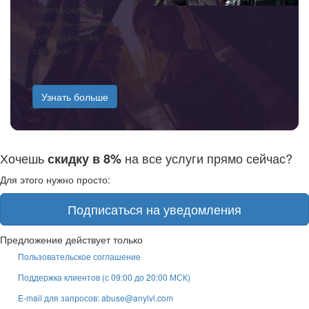
безопасность и
скорость — начни
побеждать уже
сегодня!
Узнать больше
Хочешь
на все услуги прямо сейчас?
скидку в 8%
Для этого нужно просто:
Подписаться на уведомления
Предложение действует только
Пользовательское соглашение
Поддержка клиентов (с 09:00 до 20:00 МСК)
E-mail для запросов: abuse@anylvl.com